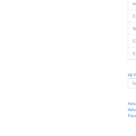
I
C
S
C
C
All 
Adv
Adv
Par