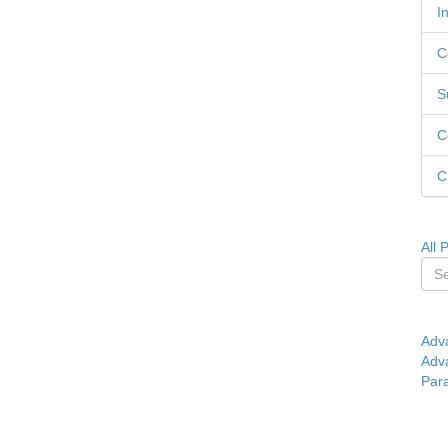
I
C
S
C
C
All 
Adv
Adv
Par