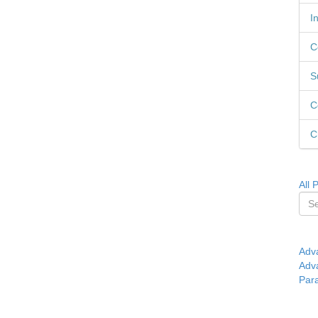
I
C
S
C
C
All 
Adv
Adv
Par