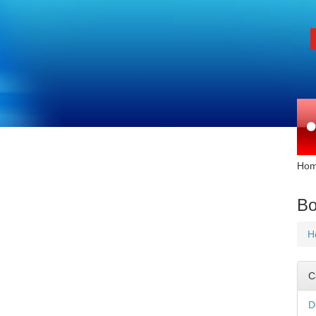
Ho
Bơ
H
C
D